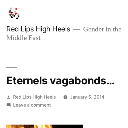
Skip
to
content
Red Lips High Heels
Gender in the
Middle East
Eternels vagabonds…
Posted
Red Lips High Heels
January 5, 2014
by
on
Leave a comment
Eternels
vagabonds…