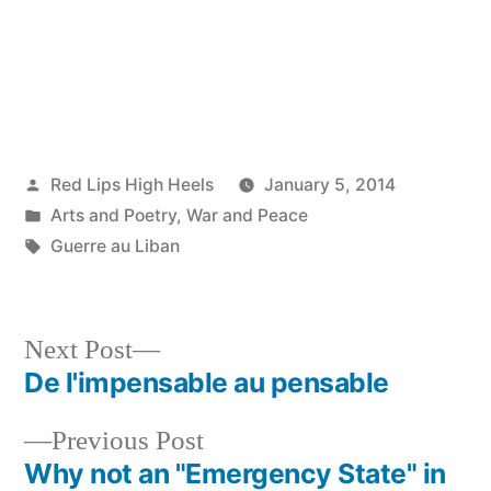
Posted
Red Lips High Heels
January 5, 2014
by
Posted
Arts and Poetry
,
War and Peace
in
Tags:
Guerre au Liban
Next
Next Post
post:
De l'impensable au pensable
Post
Previous
Previous Post
navigation
post:
Why not an "Emergency State" in