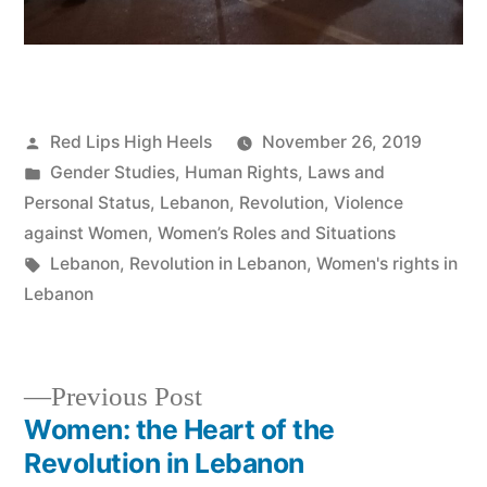
Posted
Red Lips High Heels
November 26, 2019
by
Posted
Gender Studies
,
Human Rights
,
Laws and
in
Personal Status
,
Lebanon
,
Revolution
,
Violence
against Women
,
Women’s Roles and Situations
Tags:
Lebanon
,
Revolution in Lebanon
,
Women's rights in
Lebanon
Previous
Previous Post
post:
Women: the Heart of the
Post
Revolution in Lebanon