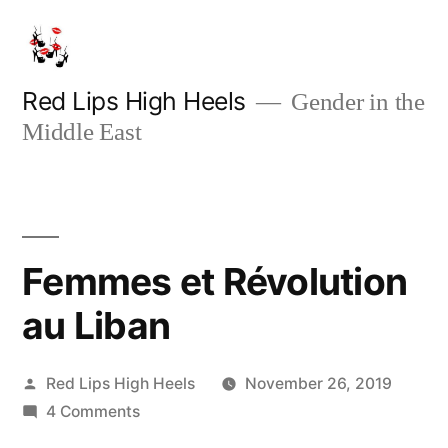
Skip
to
content
Red Lips High Heels
Gender in the
Middle East
Femmes et Révolution
au Liban
Posted
Red Lips High Heels
November 26, 2019
by
on
4 Comments
Femmes