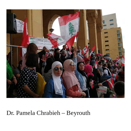
et
Révolution
au
Liban
Dr. Pamela Chrabieh – Beyrouth