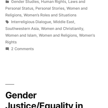
by
Posted
Gender Studies
,
Human Rights
,
Laws and
in
Personal Status
,
Personal Stories
,
Women and
Religions
,
Women’s Roles and Situations
Tags:
Interreligious Dialogue
,
Middle East
,
Southwestern Asia
,
Women and Christianity
,
Women and Islam
,
Women and Religions
,
Women's
Rights
on
2 Comments
Women's
Rights
in
the
Middle
East
Gender
Today:
Justice/Equality in
Law,