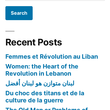
for:
Islam!
Recent Posts
Femmes et Révolution au Liban
Women: the Heart of the
Revolution in Lebanon
لبنان متوازن هو لبنان أفضل
Du choc des titans et de la
culture de la guerre
The Old Man or Problems of