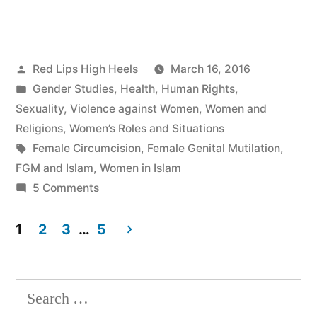
Posted
Red Lips High Heels
March 16, 2016
by
Posted
Gender Studies
,
Health
,
Human Rights
,
in
Sexuality
,
Violence against Women
,
Women and
Religions
,
Women’s Roles and Situations
Tags:
Female Circumcision
,
Female Genital Mutilation
,
FGM and Islam
,
Women in Islam
on
5 Comments
Let's
Talk
1
2
3
…
5
about
Posts
Female
navigation
Circumcision
Search
and