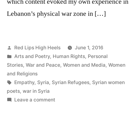
which content evoked my own experience in
Lebanon’s physical war zone in […]
Posted
Red Lips High Heels
June 1, 2016
by
Posted
Arts and Poetry
,
Human Rights
,
Personal
in
Stories
,
War and Peace
,
Women and Media
,
Women
and Religions
Tags:
Empathy
,
Syria
,
Syrian Refugees
,
Syrian women
poets
,
war in Syria
on
Leave a comment
A
Little
Empathy
Would