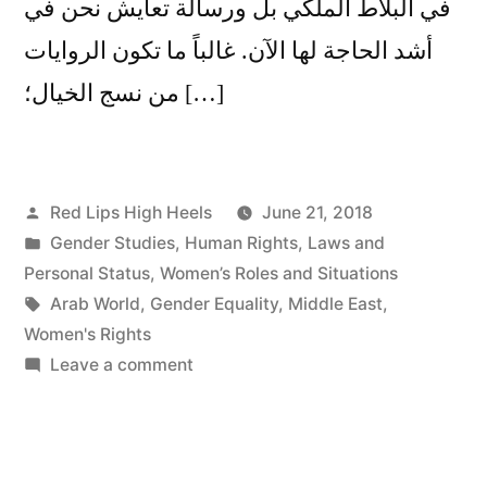
في البلاط الملكي بل ورسالة تعايش نحن في
أشد الحاجة لها الآن. غالباً ما تكون الروايات
من نسج الخيال؛ […]
Posted
Red Lips High Heels
June 21, 2018
by
Posted
Gender Studies
,
Human Rights
,
Laws and
in
Personal Status
,
Women’s Roles and Situations
Tags:
Arab World
,
Gender Equality
,
Middle East
,
Women's Rights
on
Leave a comment
زواج
ميغان
ماركل
انتصار