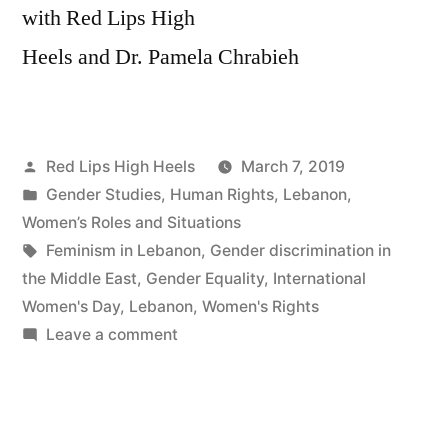
with Red Lips High
Heels and Dr. Pamela Chrabieh
Posted
Red Lips High Heels
March 7, 2019
by
Posted
Gender Studies
,
Human Rights
,
Lebanon
,
in
Women’s Roles and Situations
Tags:
Feminism in Lebanon
,
Gender discrimination in
the Middle East
,
Gender Equality
,
International
Women's Day
,
Lebanon
,
Women's Rights
on
Leave a comment
لبنان
متوازن
هو
لبنان