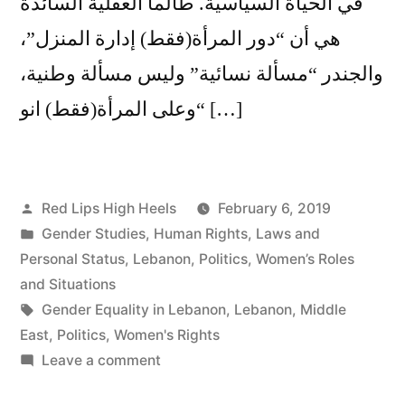
في الحياة السياسية. طالما العقلية السائدة
هي أن “دور المرأة(فقط) إدارة المنزل”،
والجندر “مسألة نسائية” وليس مسألة وطنية،
“وعلى المرأة(فقط) انو […]
Posted
Red Lips High Heels
February 6, 2019
by
Posted
Gender Studies
,
Human Rights
,
Laws and
in
Personal Status
,
Lebanon
,
Politics
,
Women’s Roles
and Situations
Tags:
Gender Equality in Lebanon
,
Lebanon
,
Middle
East
,
Politics
,
Women's Rights
on
Leave a comment
Women