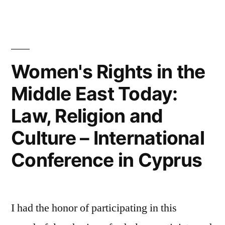
Doing
Politics
in
Lebanon
Women's Rights in the
Middle East Today:
Law, Religion and
Culture – International
Conference in Cyprus
I had the honor of participating in this