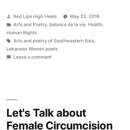
Posted
Red Lips High Heels
May 22, 2016
by
Posted
Arts and Poetry
,
balance de la vie
,
Health
,
in
Human Rights
Tags:
Arts and poetry of Southwestern Asia
,
Lebanese Women poets
on
Leave a comment
Crazy
World!
Let's Talk about
Female Circumcision