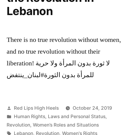
Lebanon
There is no true revolution without women,
and no true revolution without their
liberation! لا ثورة بدون المرأة ولا حرية
للمرأة بدون الثورة#لبنان_ينتفض
Posted
Red Lips High Heels
October 24, 2019
by
Posted
Human Rights
,
Laws and Personal Status
,
in
Revolution
,
Women’s Roles and Situations
Tags:
Lebanon
,
Revolution
,
Women's Rights