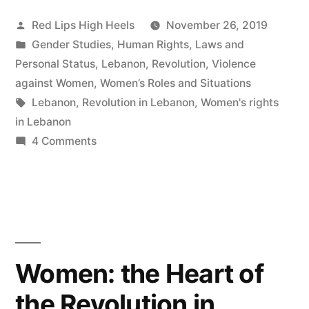
Posted
Red Lips High Heels
November 26, 2019
by
Posted
Gender Studies
,
Human Rights
,
Laws and
in
Personal Status
,
Lebanon
,
Revolution
,
Violence
against Women
,
Women’s Roles and Situations
Tags:
Lebanon
,
Revolution in Lebanon
,
Women's rights
in Lebanon
on
4 Comments
Femmes
et
Révolution
au
Liban
Women: the Heart of
the Revolution in