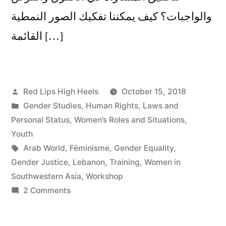
والواجبات؟ كيف يمكننا تفكيك الصور النمطية
القائمة […]
Posted
Red Lips High Heels
October 15, 2018
by
Posted
Gender Studies
,
Human Rights
,
Laws and
in
Personal Status
,
Women’s Roles and Situations
,
Youth
Tags:
Arab World
,
Féminisme
,
Gender Equality
,
Gender Justice
,
Lebanon
,
Training
,
Women in
Southwestern Asia
,
Workshop
on
2 Comments
Gender
Justice/Equality