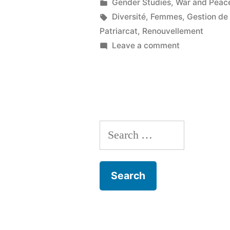
by
Posted
Gender Studies
,
War and Peac
in
Tags:
Diversité
,
Femmes
,
Gestion de 
Patriarcat
,
Renouvellement
on
Leave a comment
Les
femmes
sont
au
coeur
Search
du
renouvelleme
for:
dans
l'authentique