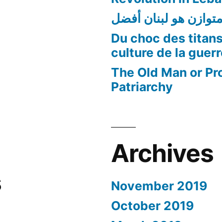
متوازن هو لبنان أفضل
Du choc des titans
culture de la guer
The Old Man or Pr
Patriarchy
Archives
s
November 2019
October 2019