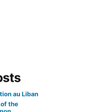
osts
ion au Liban
of the
anon