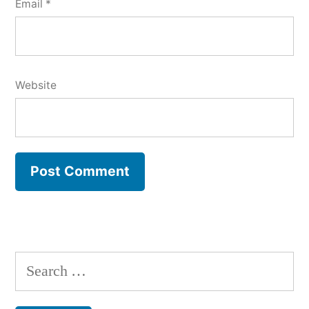
Email
*
Website
Search
for: