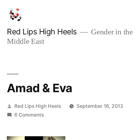
Skip
to
content
Red Lips High Heels
Gender in the
Middle East
Amad & Eva
Posted
Red Lips High Heels
September 16, 2013
by
on
6 Comments
Amad
&