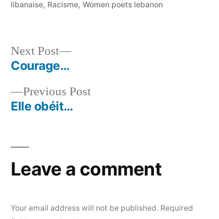
libanaise
,
Racisme
,
Women poets lebanon
Next
Next Post
post:
Courage…
Post
Previous
Previous Post
navigation
post:
Elle obéit…
Leave a comment
Your email address will not be published.
Required