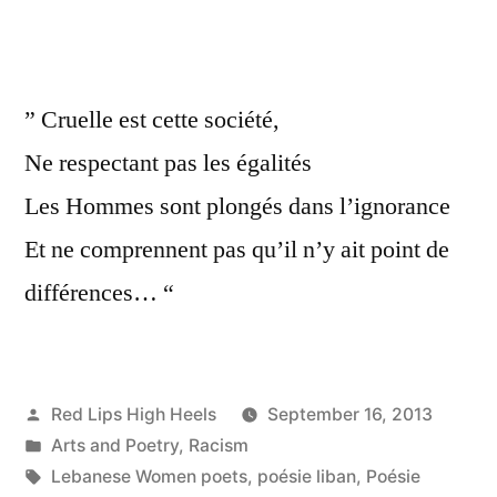
” Cruelle est cette société,
Ne respectant pas les égalités
Les Hommes sont plongés dans l’ignorance
Et ne comprennent pas qu’il n’y ait point de
différences… “
Posted
Red Lips High Heels
September 16, 2013
by
Posted
Arts and Poetry
,
Racism
in
Tags:
Lebanese Women poets
,
poésie liban
,
Poésie