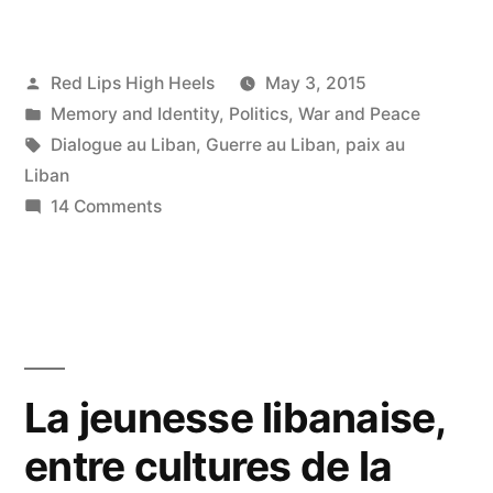
Posted
Red Lips High Heels
May 3, 2015
by
Posted
Memory and Identity
,
Politics
,
War and Peace
in
Tags:
Dialogue au Liban
,
Guerre au Liban
,
paix au
Liban
on
14 Comments
Le
Liban,
un
morceau
de
lune
La jeunesse libanaise,
?
entre cultures de la