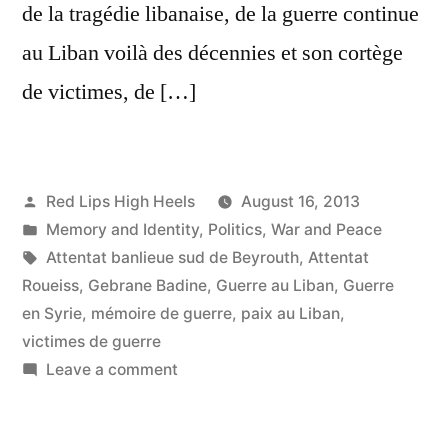
de la tragédie libanaise, de la guerre continue
au Liban voilà des décennies et son cortège
de victimes, de […]
Posted
Red Lips High Heels
August 16, 2013
by
Posted
Memory and Identity
,
Politics
,
War and Peace
in
Tags:
Attentat banlieue sud de Beyrouth
,
Attentat
Roueiss
,
Gebrane Badine
,
Guerre au Liban
,
Guerre
en Syrie
,
mémoire de guerre
,
paix au Liban
,
victimes de guerre
on
Leave a comment
En
souvenir