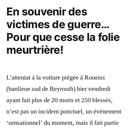
de
En souvenir des
la
victimes de guerre…
guerre
et
Pour que cesse la folie
de
la
meurtrière!
paix
L’attentat à la voiture piégée à Roueiss
(banlieue sud de Beyrouth) hier vendredi
ayant fait plus de 20 morts et 250 blessés,
n’est pas un incident ponctuel, un événement
‘sensationnel’ du moment, mais il fait partie