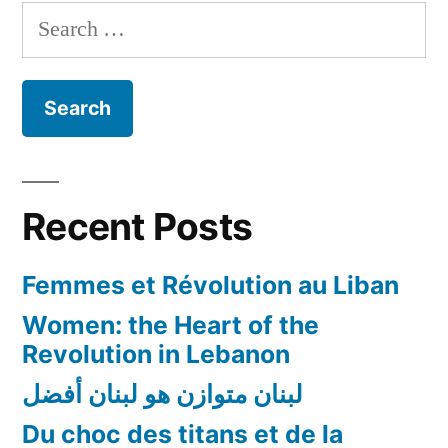
des
Search
victimes
for:
de
guerre…
Pour
que
cesse
la
Recent Posts
folie
meurtrière!
Femmes et Révolution au Liban
Women: the Heart of the
Revolution in Lebanon
لبنان متوازن هو لبنان أفضل
Du choc des titans et de la