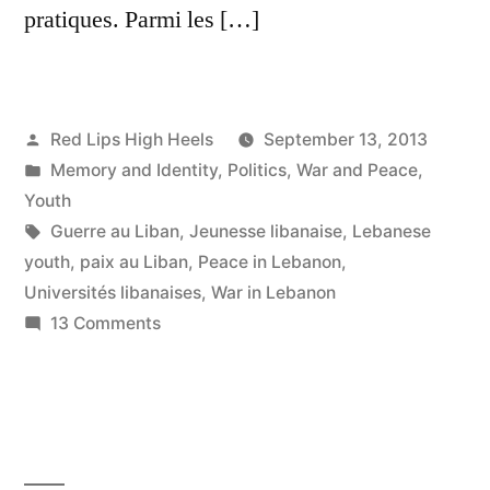
pratiques. Parmi les […]
Posted
Red Lips High Heels
September 13, 2013
by
Posted
Memory and Identity
,
Politics
,
War and Peace
,
in
Youth
Tags:
Guerre au Liban
,
Jeunesse libanaise
,
Lebanese
youth
,
paix au Liban
,
Peace in Lebanon
,
Universités libanaises
,
War in Lebanon
on
13 Comments
La
jeunesse
libanaise,
entre
cultures