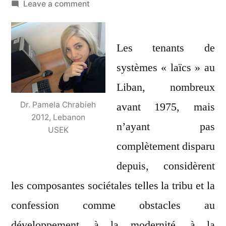
by
on
Leave a comment
Sur
la
laïcité
Les tenants de
et
systèmes « laïcs » au
la
Liban, nombreux
gestion
socio-
Dr. Pamela Chrabieh
avant 1975, mais
politique
2012, Lebanon
n’ayant pas
USEK
au
complètement disparu
Liban
depuis, considèrent
les composantes sociétales telles la tribu et la
confession comme obstacles au
développement, à la modernité, à la