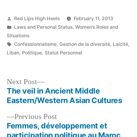
Posted
Red Lips High Heels
February 11, 2013
by
Posted
Laws and Personal Status
,
Women’s Roles and
in
Situations
Tags:
Confessionnalisme
,
Gestion de la diversité
,
Laïcité
,
Liban
,
Politique
,
Statut Personnel
Next
Next Post
post:
The veil in Ancient Middle
Post
Eastern/Western Asian Cultures
navigation
Previous
Previous Post
post:
Femmes, développement et
participation politique au Maroc