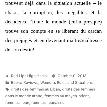
trouvent déjà dans la situation actuelle – le
chaos, la corruption, les inégalités et la
décadence. Toute le monde (enfin presque)
trouve son compte en se libérant du carcan
des préjugés et en devenant maître/maîtresse
de son destin!
Posted
Red Lips High Heels
October 9, 2013
by
Posted
Books' Reviews
,
Women’s Roles and Situations
in
Tags:
droits des femmes au Liban
,
droits des femmes
dans le monde arabe
,
femmes au moyen-orient
,
femmes liban
,
femmes libanaises