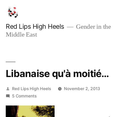
Skip
to
content
Red Lips High Heels
Gender in the
Middle East
Libanaise qu'à moitié…
Posted
Red Lips High Heels
November 2, 2013
by
on
5 Comments
Libanaise
qu'à