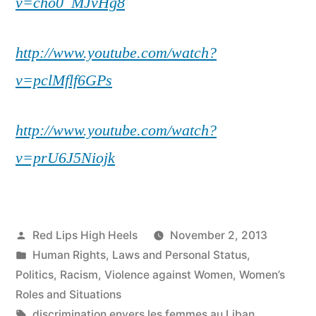
v=cho0_MJvHg8
http://www.youtube.com/watch?
v=pclMflf6GPs
http://www.youtube.com/watch?
v=prU6J5Niojk
Posted
Red Lips High Heels
November 2, 2013
by
Posted
Human Rights
,
Laws and Personal Status
,
in
Politics
,
Racism
,
Violence against Women
,
Women’s
Roles and Situations
Tags:
discrimination envers les femmes au Liban
,