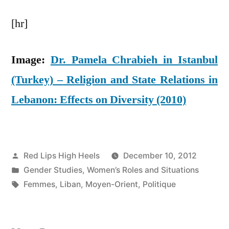
[hr]
Image:
Dr. Pamela Chrabieh in Istanbul
(Turkey) –
Religion and State Relations in
Lebanon: Effects
on
Diversity (2010)
Posted
Red Lips High Heels
December 10, 2012
by
Posted
Gender Studies
,
Women’s Roles and Situations
in
Tags:
Femmes
,
Liban
,
Moyen-Orient
,
Politique