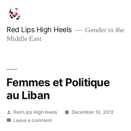
Skip
to
content
Red Lips High Heels
Gender in the
Middle East
Femmes et Politique
au Liban
Posted
Red Lips High Heels
December 10, 2012
by
on
Leave a comment
Femmes