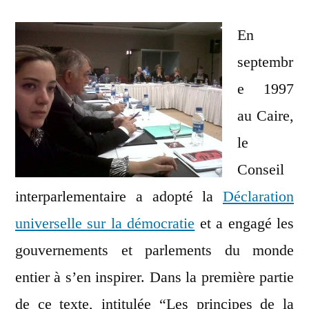
et
Politique
En
au
septembr
Liban
e 1997
au Caire,
le
Conseil
interparlementaire a adopté la
Déclaration
universelle sur la démocratie
et a engagé les
gouvernements et parlements du monde
entier à s’en inspirer. Dans la première partie
de ce texte, intitulée “Les principes de la