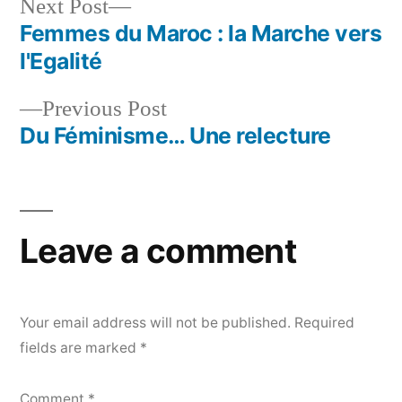
Next
Next Post
post:
Femmes du Maroc : la Marche vers
Post
l'Egalité
navigation
Previous
Previous Post
post:
Du Féminisme… Une relecture
Leave a comment
Your email address will not be published.
Required
fields are marked
*
Comment
*