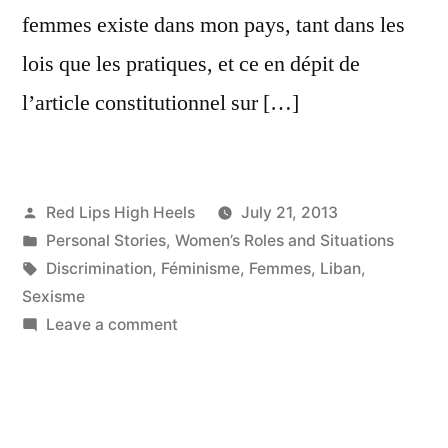
femmes existe dans mon pays, tant dans les
lois que les pratiques, et ce en dépit de
l’article constitutionnel sur […]
Posted
Red Lips High Heels
July 21, 2013
by
Posted
Personal Stories
,
Women’s Roles and Situations
in
Tags:
Discrimination
,
Féminisme
,
Femmes
,
Liban
,
Sexisme
on
Leave a comment
Mon
opinion
sur
les