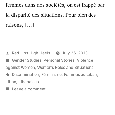
femmes dans nos sociétés, on est frappé par
la disparité des situations. Pour bien des
raisons, […]
Posted
Red Lips High Heels
July 26, 2013
by
Posted
Gender Studies
,
Personal Stories
,
Violence
in
against Women
,
Women’s Roles and Situations
Tags:
Discrimination
,
Féminisme
,
Femmes au Liban
,
Liban
,
Libanaises
on
Leave a comment
L'obscurantisme
disparaîtra
avec