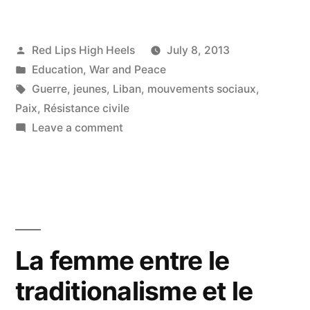
Posted
Red Lips High Heels
July 8, 2013
by
Posted
Education
,
War and Peace
in
Tags:
Guerre
,
jeunes
,
Liban
,
mouvements sociaux
,
Paix
,
Résistance civile
on
Leave a comment
DE
LA
RESISTANCE
CIVILE!
La femme entre le
traditionalisme et le