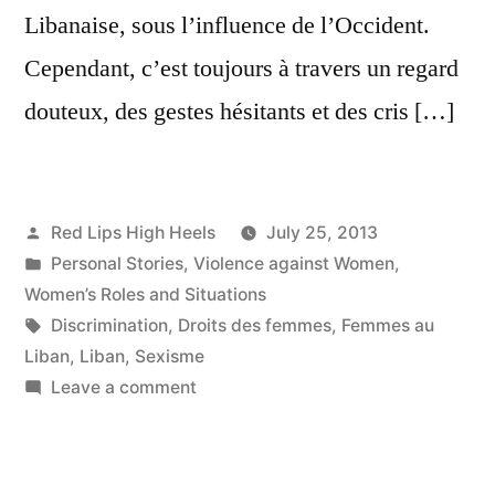
Libanaise, sous l’influence de l’Occident.
Cependant, c’est toujours à travers un regard
douteux, des gestes hésitants et des cris […]
Posted
Red Lips High Heels
July 25, 2013
by
Posted
Personal Stories
,
Violence against Women
,
in
Women’s Roles and Situations
Tags:
Discrimination
,
Droits des femmes
,
Femmes au
Liban
,
Liban
,
Sexisme
on
Leave a comment
Il
est
temps