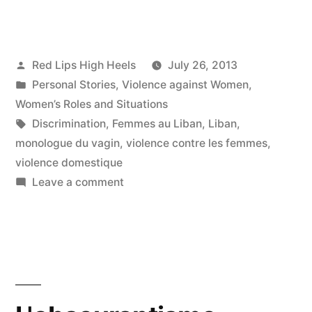
Posted
Red Lips High Heels
July 26, 2013
by
Posted
Personal Stories
,
Violence against Women
,
in
Women’s Roles and Situations
Tags:
Discrimination
,
Femmes au Liban
,
Liban
,
monologue du vagin
,
violence contre les femmes
,
violence domestique
on
Leave a comment
Rire
ou
pleurer?
Mon
opinion
sur