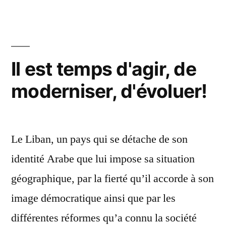
des
femmes
et
de
Il est temps d'agir, de
la
moderniser, d'évoluer!
société
libanaises
passe
par
Le Liban, un pays qui se détache de son
nous!
identité Arabe que lui impose sa situation
géographique, par la fierté qu’il accorde à son
image démocratique ainsi que par les
différentes réformes qu’a connu la société