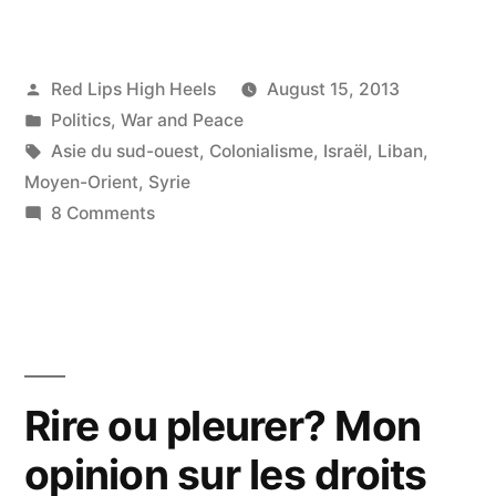
Posted
Red Lips High Heels
August 15, 2013
by
Posted
Politics
,
War and Peace
in
Tags:
Asie du sud-ouest
,
Colonialisme
,
Israël
,
Liban
,
Moyen-Orient
,
Syrie
on
8 Comments
NOUS
et
le
COLONIALISME
:
un
Rire ou pleurer? Mon
divorce
opinion sur les droits
inconsommé!