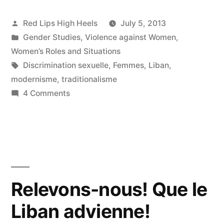
Posted
Red Lips High Heels
July 5, 2013
by
Posted
Gender Studies
,
Violence against Women
,
in
Women’s Roles and Situations
Tags:
Discrimination sexuelle
,
Femmes
,
Liban
,
modernisme
,
traditionalisme
on
4 Comments
La
femme
entre
le
traditionalisme
et
Relevons-nous! Que le
le
Liban advienne!
modernisme