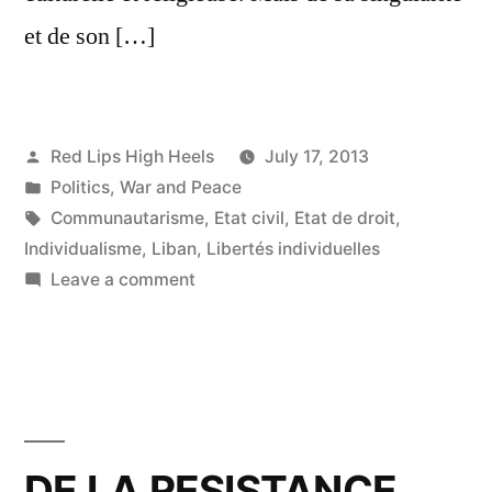
et de son […]
Posted
Red Lips High Heels
July 17, 2013
by
Posted
Politics
,
War and Peace
in
Tags:
Communautarisme
,
Etat civil
,
Etat de droit
,
Individualisme
,
Liban
,
Libertés individuelles
on
Leave a comment
Un
Etat
de
droit
avant
tout!
DE LA RESISTANCE