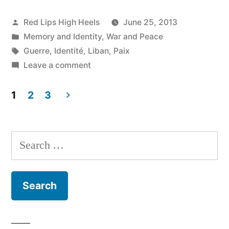
Posted
Red Lips High Heels
June 25, 2013
by
Posted
Memory and Identity
,
War and Peace
in
Tags:
Guerre
,
Identité
,
Liban
,
Paix
on
Leave a comment
Relevons-
nous!
1
2
3
Que
Posts
le
navigation
Liban
Search
advienne!
for: