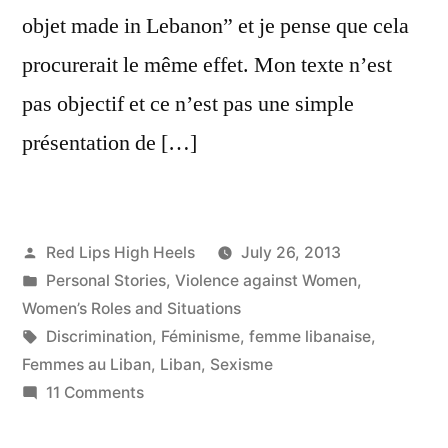
objet made in Lebanon” et je pense que cela
procurerait le même effet. Mon texte n’est
pas objectif et ce n’est pas une simple
présentation de […]
Posted
Red Lips High Heels
July 26, 2013
by
Posted
Personal Stories
,
Violence against Women
,
in
Women’s Roles and Situations
Tags:
Discrimination
,
Féminisme
,
femme libanaise
,
Femmes au Liban
,
Liban
,
Sexisme
on
11 Comments
Le
salut