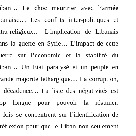
le
iban… Le choc meurtrier avec l’armée
Liban
ibanaise… Les conflits inter-politiques et
advienne!
ntra-religieux… L’implication de Libanais
ans la guerre en Syrie… L’impact de cette
uerre sur l’économie et la stabilité du
iban… Un Etat paralysé et un peuple en
rande majorité léthargique… La corruption,
a décadence… La liste des négativités est
rop longue pour pouvoir la résumer.
 fois se concentrent sur l’identification de
 réflexion pour que le Liban non seulement