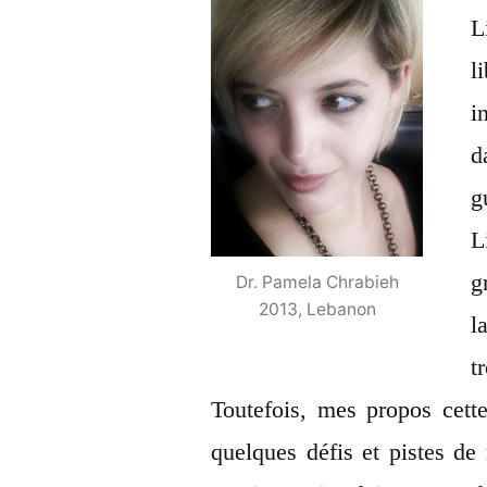
L
l
i
d
g
L
g
Dr. Pamela Chrabieh
2013, Lebanon
l
t
Toutefois, mes propos cette
quelques défis et pistes de