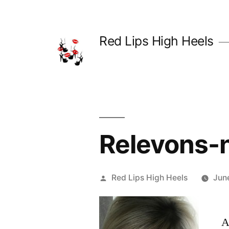
Skip
to
Red Lips High Heels
content
Relevons-n
Posted
Red Lips High Heels
Jun
by
A