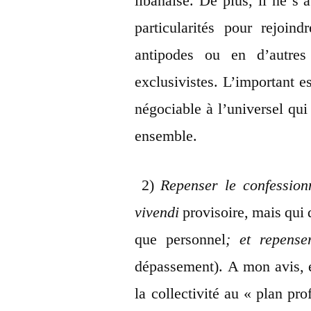
libanaise. De plus, il ne s
particularités pour rejoin
antipodes ou en d’autres 
exclusivistes. L’important e
négociable à l’universel qui
ensemble.
2)
Repenser le confessio
vivendi
provisoire, mais qui 
que personnel
; et repense
dépassement). A mon avis, el
la collectivité au « plan 