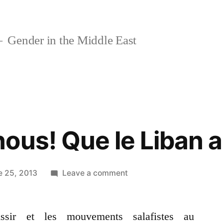
Gender in the Middle East
ous! Que le Liban 
on
e 25, 2013
Leave a comment
Relevons-
nous!
ssir et les mouvements salafistes au
Que