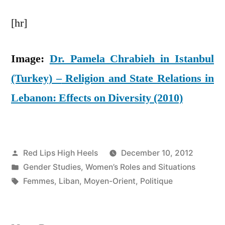
[hr]
Image:
Dr. Pamela Chrabieh in Istanbul
(Turkey) –
Religion and State Relations in
Lebanon: Effects
on
Diversity (2010)
Posted
Red Lips High Heels
December 10, 2012
by
Posted
Gender Studies
,
Women’s Roles and Situations
in
Tags:
Femmes
,
Liban
,
Moyen-Orient
,
Politique