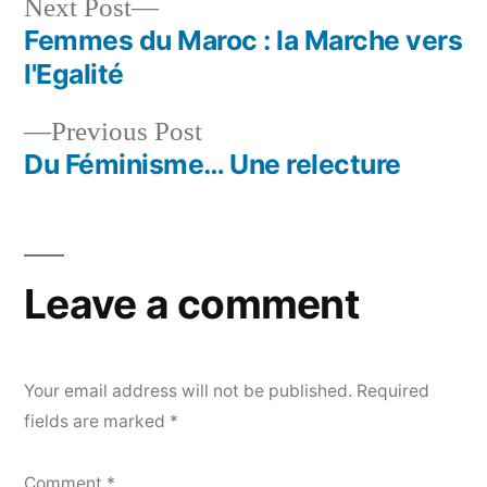
Next
Next Post
post:
Femmes du Maroc : la Marche vers
Post
l'Egalité
navigation
Previous
Previous Post
post:
Du Féminisme… Une relecture
Leave a comment
Your email address will not be published.
Required
fields are marked
*
Comment
*