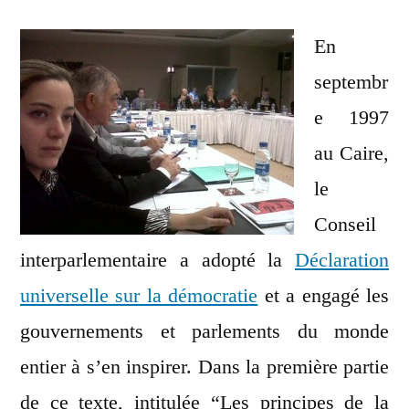
et
Politique
En
au
septembr
Liban
e 1997
au Caire,
le
Conseil
interparlementaire a adopté la
Déclaration
universelle sur la démocratie
et a engagé les
gouvernements et parlements du monde
entier à s’en inspirer. Dans la première partie
de ce texte, intitulée “Les principes de la